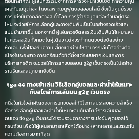
ตอนที่สำคัญ ผู้เล่นควรเริ่มจากการสำรวจหน้าเว็บไซต์ ทำความคุ้น
เคยกับเมนูต่างๆ โดยเฉพาะเมนูฟุตบอลออนไลน์ ซึ่งเป็นศูนย์รวม
การแข่งขันจากลีกต่างๆ ทั่วโลก การรู้ว่าข้อมูลแต่ละส่วนอยู่ตรง
ไหน จะช่วยให้การเลือกคู่และวางเดิมพันเป็นไปอย่างรวดเร็วและ
แม่นยำมากขึ้น นอกจากนี้ ผู้เล่นควรจัดสรรเงินเดิมพันให้เหมาะสม
ไม่ควรลงเงินทั้งหมดในคู่เดียว แต่ควรกำหนดงบต่อบิลอย่าง
ชัดเจน เพื่อป้องกันความเสี่ยงและช่วยให้สามารถเล่นได้อย่างต่อ
เนื่องในระยะยาว การเตรียมตัวที่ดีตั้งแต่ระบบฝากเงินและการ
บริหารเครดิต จะช่วยให้การแทงบอลบน g2g เว็บตรงเป็นไปอย่าง
ราบรื่นและสนุกมากยิ่งขึ้น
tga 44 ทางเข้าเล่น วิธีเลือกคู่บอลและค่าน้ำให้เหมาะ
กับสไตล์การเล่นบน g2g เว็บตรง
หนึ่งในหัวใจสำคัญของการแทงบอลให้มีโอกาสประสบความสำเร็จ
คือการเลือกคู่บอลและค่าน้ำที่เหมาะสมกับสไตล์การเล่นของ
ตนเอง ซึ่ง g2g เว็บตรงได้รวบรวมตารางการแข่งขันฟุตบอลไว้
ครบถ้วน เพื่อให้ผู้เล่นสามารถเลือกได้อย่างหลากหลายและตรงกับ
ความต้องการมากที่สุด