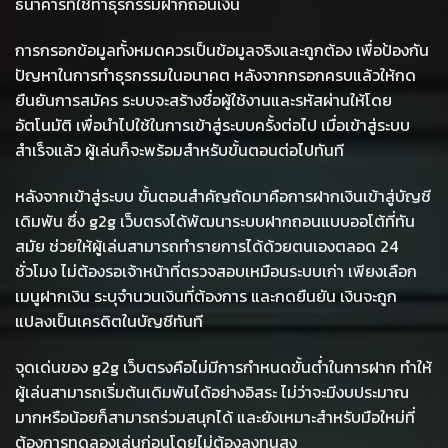
ธนาคารที่ใช้ทำธุรกรรมฝากถอนเงิน
การกรอกข้อมูลทั้งหมดควรเป็นข้อมูลจริงและถูกต้อง เพื่อป้องกัน
ปัญหาในการทำธุรกรรมในอนาคต หลังจากกรอกครบแล้วให้กด
ยืนยันการสมัคร ระบบจะสร้างชื่อผู้ใช้งานและรหัสผ่านให้โดย
อัตโนมัติ เพื่อนำไปใช้ในการเข้าสู่ระบบครั้งต่อไป เมื่อเข้าสู่ระบบ
สำเร็จแล้ว ผู้เล่นก็จะพร้อมสำหรับขั้นตอนต่อไปทันที
หลังจากเข้าสู่ระบบ ขั้นตอนสำคัญถัดมาคือการฝากเงินเข้าสู่บัญชี
เดิมพัน ซึ่ง g2g เว็บตรงได้พัฒนาระบบฝากถอนแบบออโต้ที่ทัน
สมัย ช่วยให้ผู้เล่นสามารถทำรายการได้ด้วยตนเองตลอด 24
ชั่วโมง ไม่ต้องรอเจ้าหน้าที่ตรวจสอบเหมือนระบบเก่า เพียงเลือก
เมนูฝากเงิน ระบุจำนวนเงินที่ต้องการ และกดยืนยัน เงินจะถูก
แปลงเป็นเครดิตในบัญชีทันที
จุดเด่นของ g2g เว็บตรงคือไม่มีการกำหนดขั้นต่ำในการฝาก ทำให้
ผู้เล่นสามารถเริ่มต้นเดิมพันได้อย่างอิสระ ไม่ว่าจะมีงบประมาณ
มากหรือน้อยก็สามารถร่วมสนุกได้ และยังเหมาะสำหรับมือใหม่ที่
ต้องการทดลองเล่นก่อนโดยไม่ต้องลงทุนสูง