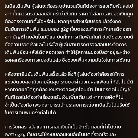
ในบิลเดิมพัน ผู้เล่นจะต้องระบุจำนวนเงินที่ต้องการลงเดิมพันลงไป
จากนั้นควรตรวจสอบอีกครั้งว่าชื่อทีม ราคาที่เลือก และยอดเงินถูก
ต้องตรงตามที่ตั้งใจหรือไม่ หากทุกอย่างเรียบร้อยแล้วจึงกด
ยืนยันการเดิมพัน ระบบของ g2g เว็บตรงจะทำการหักเครดิตออก
จากบัญชีโดยอัตโนมัติและบันทึกการเดิมพันทันที ข้อดีของระบบนี้
คือความรวดเร็วและโปร่งใส ผู้เล่นสามารถตรวจสอบประวัติการ
เดิมพันย้อนหลังได้ตลอดเวลา ทำให้รู้สถานะของบิลว่าอยู่ระหว่าง
รอผลหรือจบการแข่งขันแล้ว ซึ่งช่วยเพิ่มความมั่นใจในการใช้งาน
หลังจากยืนยันเดิมพันเสร็จแล้ว สิ่งที่ผู้เล่นต้องทำคือรอให้การ
แข่งขันจบลง เมื่อเกมสิ้นสุด ระบบจะคำนวณผลแพ้ชนะให้อัตโนมัติ
หากทายผลได้ถูกต้อง เงินรางวัลจะถูกโอนเข้าเป็นเครดิตในบัญชี
ทันทีโดยไม่ต้องทำเรื่องขอรับเงินเพิ่มเติม แต่หากทายผิดก็ไม่
จำเป็นต้องท้อ เพราะสามารถนำประสบการณ์จากบิลนั้นไปปรับใช้
ในการเดิมพันครั้งต่อไปได้
การรับผลรางวัลและการถอนเงินก็เป็นอีกขั้นตอนที่ทำได้ง่าย
เพราะ g2g เว็บตรงใช้ระบบถอนเงินอัตโนมัติที่รวดเร็วและ