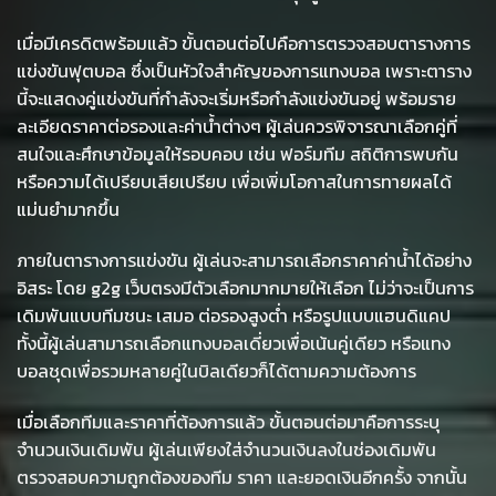
เมื่อมีเครดิตพร้อมแล้ว ขั้นตอนต่อไปคือการตรวจสอบตารางการ
แข่งขันฟุตบอล ซึ่งเป็นหัวใจสำคัญของการแทงบอล เพราะตาราง
นี้จะแสดงคู่แข่งขันที่กำลังจะเริ่มหรือกำลังแข่งขันอยู่ พร้อมราย
ละเอียดราคาต่อรองและค่าน้ำต่างๆ ผู้เล่นควรพิจารณาเลือกคู่ที่
สนใจและศึกษาข้อมูลให้รอบคอบ เช่น ฟอร์มทีม สถิติการพบกัน
หรือความได้เปรียบเสียเปรียบ เพื่อเพิ่มโอกาสในการทายผลได้
แม่นยำมากขึ้น
ภายในตารางการแข่งขัน ผู้เล่นจะสามารถเลือกราคาค่าน้ำได้อย่าง
อิสระ โดย g2g เว็บตรงมีตัวเลือกมากมายให้เลือก ไม่ว่าจะเป็นการ
เดิมพันแบบทีมชนะ เสมอ ต่อรองสูงต่ำ หรือรูปแบบแฮนดิแคป
ทั้งนี้ผู้เล่นสามารถเลือกแทงบอลเดี่ยวเพื่อเน้นคู่เดียว หรือแทง
บอลชุดเพื่อรวมหลายคู่ในบิลเดียวก็ได้ตามความต้องการ
เมื่อเลือกทีมและราคาที่ต้องการแล้ว ขั้นตอนต่อมาคือการระบุ
จำนวนเงินเดิมพัน ผู้เล่นเพียงใส่จำนวนเงินลงในช่องเดิมพัน
ตรวจสอบความถูกต้องของทีม ราคา และยอดเงินอีกครั้ง จากนั้น