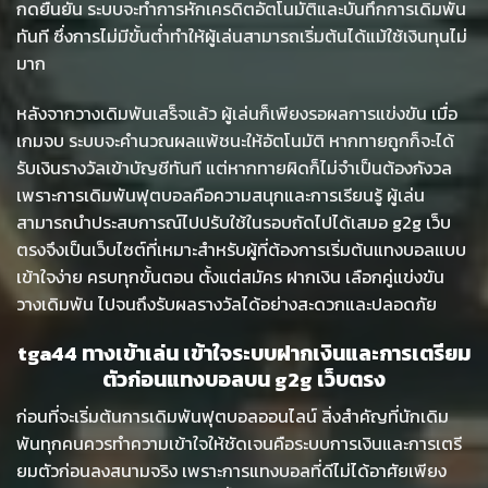
กดยืนยัน ระบบจะทำการหักเครดิตอัตโนมัติและบันทึกการเดิมพัน
ทันที ซึ่งการไม่มีขั้นต่ำทำให้ผู้เล่นสามารถเริ่มต้นได้แม้ใช้เงินทุนไม่
มาก
หลังจากวางเดิมพันเสร็จแล้ว ผู้เล่นก็เพียงรอผลการแข่งขัน เมื่อ
เกมจบ ระบบจะคำนวณผลแพ้ชนะให้อัตโนมัติ หากทายถูกก็จะได้
รับเงินรางวัลเข้าบัญชีทันที แต่หากทายผิดก็ไม่จำเป็นต้องกังวล
เพราะการเดิมพันฟุตบอลคือความสนุกและการเรียนรู้ ผู้เล่น
สามารถนำประสบการณ์ไปปรับใช้ในรอบถัดไปได้เสมอ g2g เว็บ
ตรงจึงเป็นเว็บไซต์ที่เหมาะสำหรับผู้ที่ต้องการเริ่มต้นแทงบอลแบบ
เข้าใจง่าย ครบทุกขั้นตอน ตั้งแต่สมัคร ฝากเงิน เลือกคู่แข่งขัน
วางเดิมพัน ไปจนถึงรับผลรางวัลได้อย่างสะดวกและปลอดภัย
tga44 ทางเข้าเล่น เข้าใจระบบฝากเงินและการเตรียม
ตัวก่อนแทงบอลบน g2g เว็บตรง
ก่อนที่จะเริ่มต้นการเดิมพันฟุตบอลออนไลน์ สิ่งสำคัญที่นักเดิม
พันทุกคนควรทำความเข้าใจให้ชัดเจนคือระบบการเงินและการเตรี
ยมตัวก่อนลงสนามจริง เพราะการแทงบอลที่ดีไม่ได้อาศัยเพียง