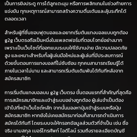
เป็นการยิงประตู การได้ลูกเตะมุม หรือการพลิกเกมในช่วงท้ายการ
แข่งขัน ทุกเหตุการณ์สามารถสร้างความตื่นเต้นและลุ้นระทึกได้
ตลอดเวลา
สำหรับผู้ที่ชื่นชอบฟุตบอลและอยากเริ่มต้นแทงบอลแบบถูกต้อง
g2g เว็บตรงถือเป็นหนึ่งในแพลตฟอร์มที่ตอบโจทย์อย่างมาก
เพราะเป็นเว็บไซต์ที่ออกแบบระบบให้ใช้งานง่าย มีความปลอดภัย
สูง และเหมาะสำหรับทั้งผู้เล่นมือใหม่และผู้เล่นที่มีประสบการณ์
ด้วยขั้นตอนการแทงบอลที่ไม่ซับซ้อน ทุกคนสามารถเรียนรู้ได้
ภายในเวลาไม่นาน และสามารถเริ่มต้นเดิมพันได้ทันทีหลังจาก
สมัครสมาชิก
การเริ่มต้นแทงบอลบน g2g เว็บตรง ขั้นตอนแรกที่สำคัญที่สุดคือ
การสมัครสมาชิกและเข้าสู่ระบบอย่างถูกต้อง ผู้เล่นจำเป็นต้อง
เข้าไปที่หน้าเว็บไซต์หลัก จากนั้นมองหาปุ่มเข้าสู่ระบบหรือปุ่ม
สมัครสมาชิก หากยังไม่เคยสมัครมาก่อนก็สามารถดำเนินการ
สมัครได้ทันที โดยระบบจะให้กรอกข้อมูลส่วนตัวที่จำเป็น เช่น ชื่อ
จริง นามสกุล เบอร์โทรศัพท์ ไอดีไลน์ รวมถึงรายละเอียดบัญชี