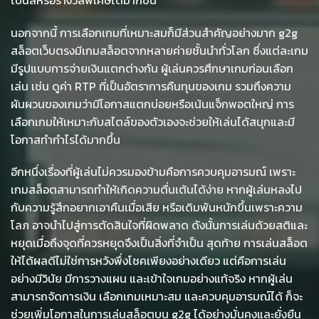
นอกจากนี้ การเลือกเกมที่เหมาะสมก็มีส่วนสำคัญอย่างมาก g2g
สล็อตเว็บตรงมีเกมสล็อตจากหลายค่ายชั้นนำทั่วโลก ซึ่งแต่ละเกม
มีรูปแบบการจ่ายเงินแตกต่างกัน ผู้เล่นควรศึกษาเกมก่อนเลือก
เล่น เช่น ดูค่า RTP ที่เป็นอัตราการคืนทุนของเกม รวมถึงความ
ผันผวนของเกมว่ามีโอกาสแตกบ่อยหรือเน้นแจ็กพอตใหญ่ การ
เลือกเกมให้เหมาะกับสไตล์ของตัวเองจะช่วยให้เล่นได้สนุกและมี
โอกาสทำกำไรได้มากขึ้น
อีกหนึ่งเรื่องที่ผู้เล่นไม่ควรมองข้ามคือการควบคุมอารมณ์ เพราะ
เกมสล็อตสามารถทำให้เกิดความตื่นเต้นได้ง่าย หากผู้เล่นหลงไป
กับความรู้สึกอยากเอาคืนเมื่อเสีย หรือเดิมพันหนักขึ้นเพราะความ
โลภ อาจนำไปสู่การตัดสินใจที่ผิดพลาด ดังนั้นการเล่นด้วยสติและ
หยุดเมื่อถึงจุดที่ควรหยุดจึงเป็นสิ่งที่จำเป็น สุดท้าย การเล่นสล็อต
ให้ได้ผลดีไม่ใช่การหวังพึ่งโชคเพียงอย่างเดียว แต่คือการเล่น
อย่างมีวินัย มีการวางแผน และเข้าใจเกมอย่างแท้จริง หากผู้เล่น
สามารถจัดการเงิน เลือกเกมเหมาะสม และควบคุมอารมณ์ได้ ก็จะ
ช่วยเพิ่มโอกาสในการเล่นสล็อตบน g2g ได้อย่างมั่นคงและยั่งยืน