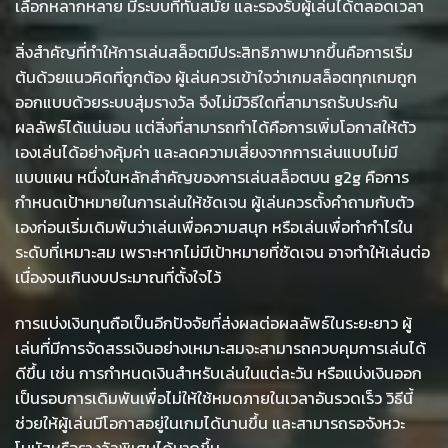
เลือกหลากหลาย มีระบบที่ทันสมัย และรองรับผู้เล่นได้ตลอดเวลา
สิ่งสำคัญที่ทำให้การเล่นสล็อตมีประสิทธิภาพมากขึ้นคือการเริ่ม
ต้นด้วยแนวคิดที่ถูกต้อง ผู้เล่นควรเข้าใจว่าเกมสล็อตทุกเกมถูก
ออกแบบด้วยระบบสุ่มรางวัล จึงไม่มีวิธีใดที่สามารถรับประกัน
ผลลัพธ์ได้แน่นอน แต่สิ่งที่สามารถทำได้คือการเพิ่มโอกาสให้ตัว
เองเล่นได้อย่างคุ้มค่า และลดความเสี่ยงจากการเล่นแบบไม่มี
แบบแผน หนึ่งในหลักสำคัญของการเล่นสล็อตบน g2g คือการ
กำหนดเป้าหมายในการเล่นให้ชัดเจน ผู้เล่นควรตั้งคำถามกับตัว
เองก่อนเริ่มเดิมพันว่าเล่นเพื่อความสนุก หรือเล่นเพื่อทำกำไรใน
ระดับที่เหมาะสม เพราะหากไม่มีเป้าหมายที่ชัดเจน อาจทำให้เล่นต่อ
เนื่องจนเกินงบประมาณที่ตั้งใจไว้
การแบ่งเงินทุนถือเป็นอีกปัจจัยที่ส่งผลต่อผลลัพธ์ในระยะยาว ผู้
เล่นที่มีการจัดสรรเงินอย่างเหมาะสมจะสามารถควบคุมการเล่นได้
ดีขึ้น เช่น การกำหนดเงินสำหรับเล่นในแต่ละวัน หรือแบ่งเงินออก
เป็นรอบการเดิมพันเพื่อไม่ให้ใช้หมดภายในเวลาอันรวดเร็ว วิธีนี้
ช่วยให้ผู้เล่นมีโอกาสอยู่ในเกมได้นานขึ้น และสามารถรอจังหวะ
โบนัสหรือรางวัลพิเศษได้มากขึ้น