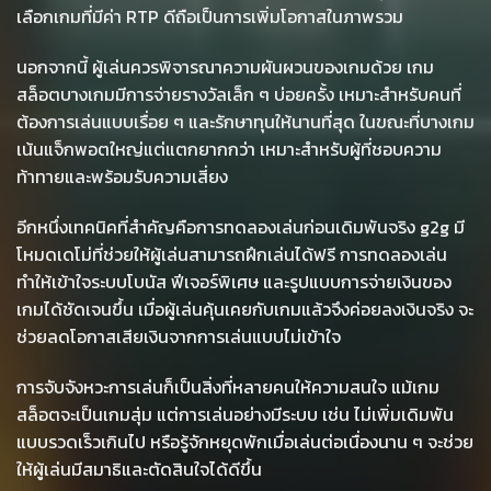
เลือกเกมที่มีค่า RTP ดีถือเป็นการเพิ่มโอกาสในภาพรวม
นอกจากนี้ ผู้เล่นควรพิจารณาความผันผวนของเกมด้วย เกม
สล็อตบางเกมมีการจ่ายรางวัลเล็ก ๆ บ่อยครั้ง เหมาะสำหรับคนที่
ต้องการเล่นแบบเรื่อย ๆ และรักษาทุนให้นานที่สุด ในขณะที่บางเกม
เน้นแจ็กพอตใหญ่แต่แตกยากกว่า เหมาะสำหรับผู้ที่ชอบความ
ท้าทายและพร้อมรับความเสี่ยง
อีกหนึ่งเทคนิคที่สำคัญคือการทดลองเล่นก่อนเดิมพันจริง g2g มี
โหมดเดโม่ที่ช่วยให้ผู้เล่นสามารถฝึกเล่นได้ฟรี การทดลองเล่น
ทำให้เข้าใจระบบโบนัส ฟีเจอร์พิเศษ และรูปแบบการจ่ายเงินของ
เกมได้ชัดเจนขึ้น เมื่อผู้เล่นคุ้นเคยกับเกมแล้วจึงค่อยลงเงินจริง จะ
ช่วยลดโอกาสเสียเงินจากการเล่นแบบไม่เข้าใจ
การจับจังหวะการเล่นก็เป็นสิ่งที่หลายคนให้ความสนใจ แม้เกม
สล็อตจะเป็นเกมสุ่ม แต่การเล่นอย่างมีระบบ เช่น ไม่เพิ่มเดิมพัน
แบบรวดเร็วเกินไป หรือรู้จักหยุดพักเมื่อเล่นต่อเนื่องนาน ๆ จะช่วย
ให้ผู้เล่นมีสมาธิและตัดสินใจได้ดีขึ้น