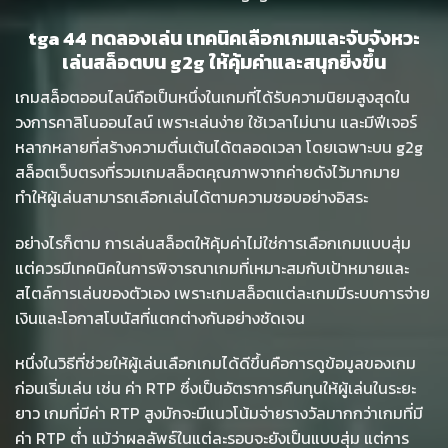
tga 44 ทดลองเล่น เทคนิคเลือกเกมและจับจังหวะ
เล่นสล็อตบน g2g ให้คุ้มค่าและสนุกยิ่งขึ้น
เกมสล็อตออนไลน์ถือเป็นหนึ่งในเกมที่ได้รับความนิยมสูงสุดใน
วงการคาสิโนออนไลน์ เพราะเล่นง่าย ใช้เวลาไม่นาน และมีฟีเจอร์
หลากหลายที่สร้างความตื่นเต้นได้ตลอดเวลา โดยเฉพาะบน g2g
สล็อตเว็บตรงที่รวมเกมสล็อตคุณภาพจากค่ายดังไว้มากมาย
ทำให้ผู้เล่นสามารถเลือกเล่นได้ตามความชอบอย่างอิสระ
อย่างไรก็ตาม การเล่นสล็อตให้คุ้มค่าไม่ใช่การเลือกเกมแบบสุ่ม
แต่ควรมีเทคนิคในการพิจารณาเกมที่เหมาะสมกับเป้าหมายและ
สไตล์การเล่นของตัวเอง เพราะเกมสล็อตแต่ละเกมมีระบบการจ่าย
เงินและโอกาสโบนัสที่แตกต่างกันอย่างชัดเจน
หนึ่งในวิธีที่ช่วยให้ผู้เล่นเลือกเกมได้ดีขึ้นคือการดูข้อมูลของเกม
ก่อนเริ่มเล่น เช่น ค่า RTP ซึ่งเป็นอัตราการคืนทุนให้ผู้เล่นในระยะ
ยาว เกมที่มีค่า RTP สูงมักจะมีแนวโน้มจ่ายรางวัลมากกว่าเกมที่มี
ค่า RTP ต่ำ แม้ว่าผลลัพธ์ในแต่ละรอบจะยังเป็นแบบสุ่ม แต่การ